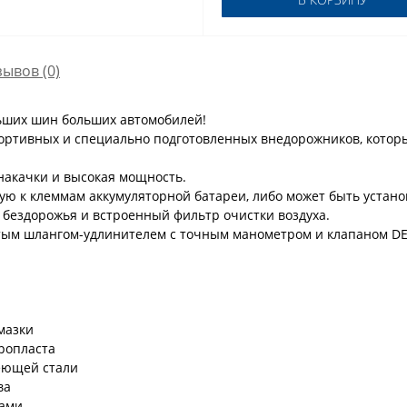
зывов (0)
ьших шин больших автомобилей!
портивных и специально подготовленных внедорожников, котор
накачки и высокая мощность.
ю к клеммам аккумуляторной батареи, либо может быть устано
 бездорожья и встроенный фильтр очистки воздуха.
ым шлангом-удлинителем с точным манометром и клапаном DE
мазки
ропласта
еющей стали
ва
тами