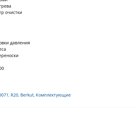
грева
тр очистки
овки давления
еса
ереноски
00
-0071
,
R20
,
Berkut
,
Комплектующие