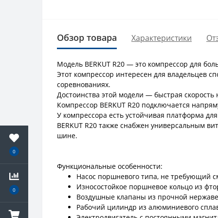
Обзор товара
Характеристики
От
Модель BERKUT R20 — это компрессор для бол
Этот компрессор интересен для владельцев с
соревнованиях.
Достоинства этой модели — быстрая скорость 
Компрессор BERKUT R20 подключается напряму
У компрессора есть устойчивая платформа для
BERKUT R20 также снабжен универсальным вит
шине.
0
Функциональные особенности:
Насос поршневого типа, не требующий с
Износостойкое поршневое кольцо из фто
0
Воздушные клапаны из прочной нержав
Рабочий цилиндр из алюминиевого спла
Электродвигатель с постоянными магни