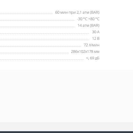
60 мин при 2,1 атм (BAR)
-30 °C +80 °C
14 атм (BAR)
30 А
12 В
72 л/мин
286x102x178 мм
<, 69 дБ