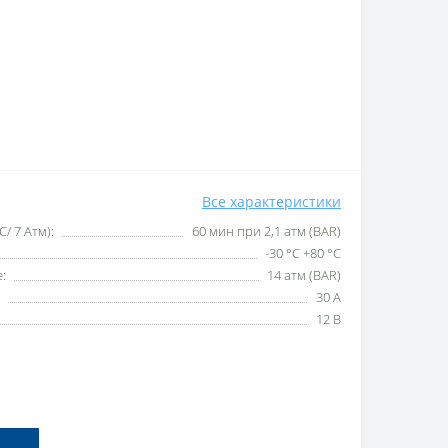
Все характеристики
/ 7 Атм):
60 мин при 2,1 атм (BAR)
-30 °C +80 °C
:
14 атм (BAR)
30 А
12 В