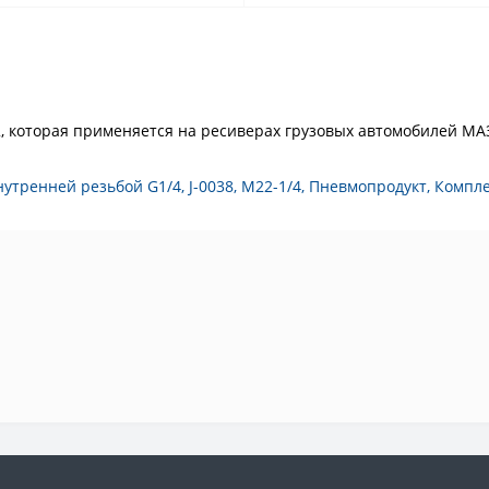
 которая применяется на ресиверах грузовых автомобилей МАЗ,
нутренней резьбой G1/4
,
J-0038
,
M22-1/4
,
Пневмопродукт
,
Компл