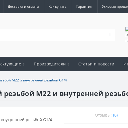
Доставка и оплата
Как купить
Гарантия
Условия прода
лектующие
Производители
Статьи и новости
И
езьбой М22 и внутренней резьбой G1/4
 резьбой М22 и внутренней резьб
Отзывы:
(0)