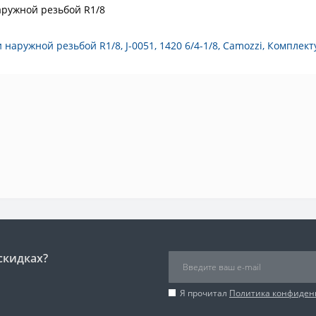
аружной резьбой R1/8
и наружной резьбой R1/8
,
J-0051
,
1420 6/4-1/8
,
Camozzi
,
Комплек
скидках?
Я прочитал
Политика конфиден