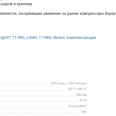
ссуаров и крепежа
ляются, заслужившие уважение на рынке компрессоры Беркут P
ОДУКТ 17 PRO
,
J-0083
,
17-PRO
,
Berkut
,
Комплектующие
ON 6 мин. / OFF 34 мин
-30 °C +80 °C
500 мм
IP 54
10 атм (BAR)
15%