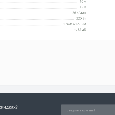
16 А
12 В
36 л/мин
220 Вт
174x83x127 мм
<, 85 дБ
скидках?