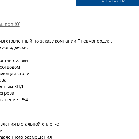
зывов (0)
зготовленный по заказу компании Пневмопродукт.
вмоподвески.
ующий смазки
лоотводом
веющей стали
ава
шенным КПД
регрева
олнение IP54
вления в стальной оплётке
ли
 удаленного размещения