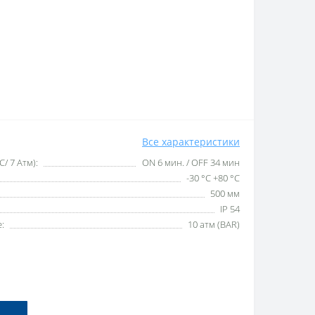
Все характеристики
/ 7 Атм):
ON 6 мин. / OFF 34 мин
-30 °C +80 °C
500 мм
IP 54
:
10 атм (BAR)