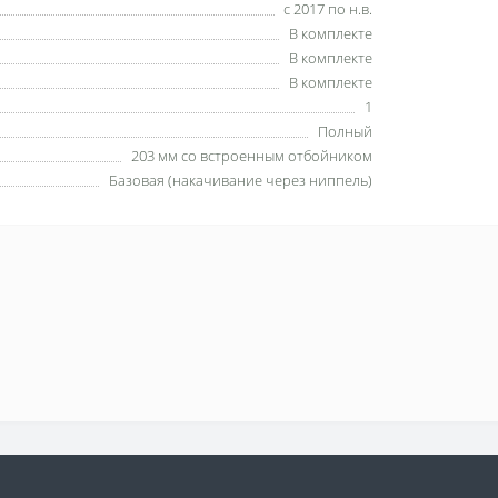
с 2017 по н.в.
В комплекте
В комплекте
В комплекте
1
Полный
203 мм со встроенным отбойником
Базовая (накачивание через ниппель)