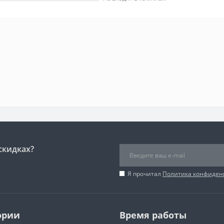
скидках?
Я прочитал
Политика конфиден
ории
Время работы