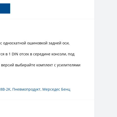
с односкатной ошиновкой задней оси,
я в 1 DIN отсек в середине консоли, под
 версий выбирайте комплект с усилителями
8B-2K
,
Пневмопродукт
,
Мерседес Бенц