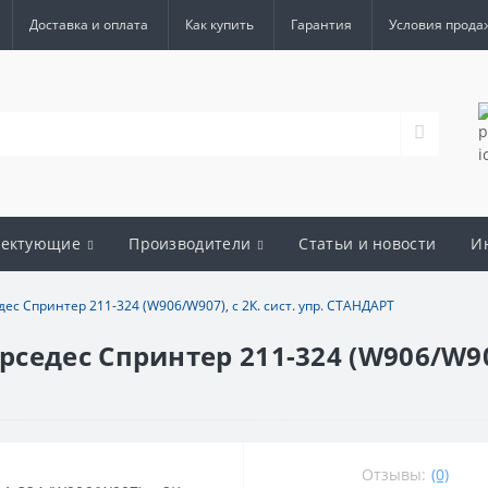
Доставка и оплата
Как купить
Гарантия
Условия прода
лектующие
Производители
Статьи и новости
И
с Спринтер 211-324 (W906/W907), с 2К. сист. упр. СТАНДАРТ
едес Спринтер 211-324 (W906/W907),
Отзывы:
(0)