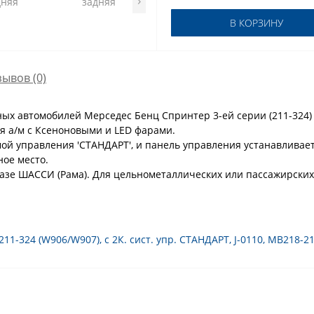
В КОРЗИНУ
зывов (0)
х автомобилей Мерседес Бенц Спринтер 3-ей серии (211-324) 
ля а/м с Ксеноновыми и LED фарами.
ой управления 'СТАНДАРТ', и панель управления устанавливаетс
ое место.
базе ШАССИ (Рама). Для цельнометаллических или пассажирских
211-324 (W906/W907)
,
с 2К. сист. упр. СТАНДАРТ
,
J-0110
,
MB218-21