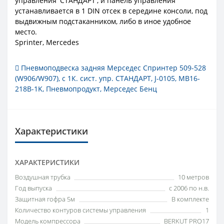
управления 'СТАНДАРТ', и панель управления
устанавливается в 1 DIN отсек в середине консоли, под
выдвижным подстаканником, либо в иное удобное
место.
Sprinter, Mercedes
Пневмоподвеска задняя Мерседес Спринтер 509-528
(W906/W907)
,
с 1К. сист. упр. СТАНДАРТ
,
J-0105
,
MB16-
218B-1K
,
Пневмопродукт
,
Мерседес Бенц
Характеристики
ХАРАКТЕРИСТИКИ
Воздушная трубка
10 метров
Год выпуска
с 2006 по н.в.
Защитная гофра 5м
В комплекте
Количество контуров системы управления
1
Модель компрессора
BERKUT PRO17