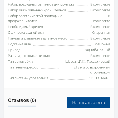
Набор воздушных фитингов для монтажа
В комплекте
Набор оцинкованных кронштейнов
В комплекте
Набор электрической проводки с
В
предохранителем
комплекте
Необходимый крепеж
В комплекте
Ошиновка задней оси
Спаренная
Панель управления в штатное место
В комплекте
Подкачка шин
Возможна
Привод
Задний/Полный
Разъем для подкачки шин
В комплекте
Тип автомобиля
Шасси, ЦМФ, Пассажирский
Тип пневморессор
218 мм со встроенным
отбойником
Тип системы управления
1К СТАНДАРТ
Отзывов (0)
Написать отзыв