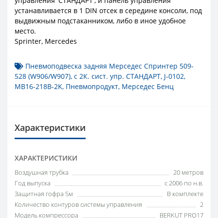
управления 'СТАНДАРТ', и панель управления
устанавливается в 1 DIN отсек в середине консоли, под
выдвижным подстаканником, либо в иное удобное
место.
Sprinter, Mercedes
Пневмоподвеска задняя Мерседес Спринтер 509-
528 (W906/W907)
,
с 2К. сист. упр. СТАНДАРТ
,
J-0102
,
MB16-218B-2K
,
Пневмопродукт
,
Мерседес Бенц
Характеристики
ХАРАКТЕРИСТИКИ
Воздушная трубка
20 метров
Год выпуска
с 2006 по н.в.
Защитная гофра 5м
В комплекте
Количество контуров системы управления
2
Модель компрессора
BERKUT PRO17