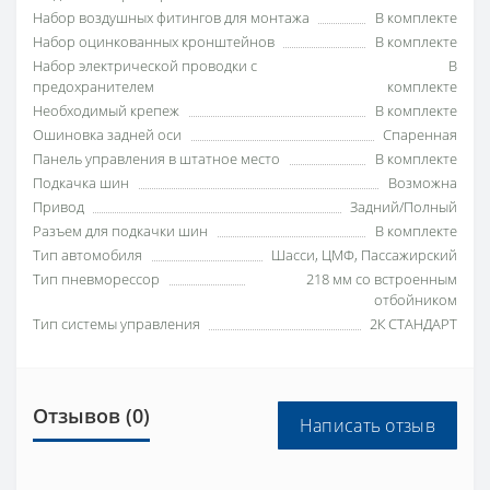
Набор воздушных фитингов для монтажа
В комплекте
Набор оцинкованных кронштейнов
В комплекте
Набор электрической проводки с
В
предохранителем
комплекте
Необходимый крепеж
В комплекте
Ошиновка задней оси
Спаренная
Панель управления в штатное место
В комплекте
Подкачка шин
Возможна
Привод
Задний/Полный
Разъем для подкачки шин
В комплекте
Тип автомобиля
Шасси, ЦМФ, Пассажирский
Тип пневморессор
218 мм со встроенным
отбойником
Тип системы управления
2К СТАНДАРТ
Отзывов (0)
Написать отзыв