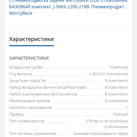
Пневмоподвеска задняя Митсубиси L200 5 поколения
,
БАЗОВЫЙ комплект
,
J-0069
,
L200-218B
,
Пневмопродукт
,
Митсубиси
Характеристики
ХАРАКТЕРИСТИКИ
Воздушная трубка
10 метров
Год выпуска
с 2015 (V поколение)
Защитная гофра 5м
В комплекте
Набор воздушных фитингов для монтажа
В комплекте
Набор оцинкованных кронштейнов
В комплекте
Необходимый крепеж
В комплекте
Ниппели накачивания
1
Привод
Полный
Тип пневморессор
218 мм со встроенным
отбойником
Тип системы управления
Базовая (накачивание через