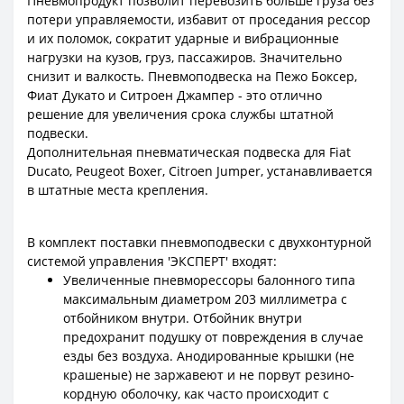
Пневмопродукт позволит перевозить больше груза без
потери управляемости, избавит от проседания рессор
и их поломок, сократит ударные и вибрационные
нагрузки на кузов, груз, пассажиров. Значительно
снизит и валкость. Пневмоподвеска на Пежо Боксер,
Фиат Дукато и Ситроен Джампер - это отлично
решение для увеличения срока службы штатной
подвески.
Дополнительная пневматическая подвеска для Fiat
Ducato, Peugeot Boxer, Citroen Jumper, устанавливается
в штатные места крепления.
В комплект поставки пневмоподвески с двухконтурной
системой управления 'ЭКСПЕРТ' входят:
Увеличенные пневморессоры балонного типа
максимальным диаметром 203 миллиметра с
отбойником внутри. Отбойник внутри
предохранит подушку от повреждения в случае
езды без воздуха. Анодированные крышки (не
крашеные) не заржавеют и не порвут резино-
кордную оболочку, как часто происходит с