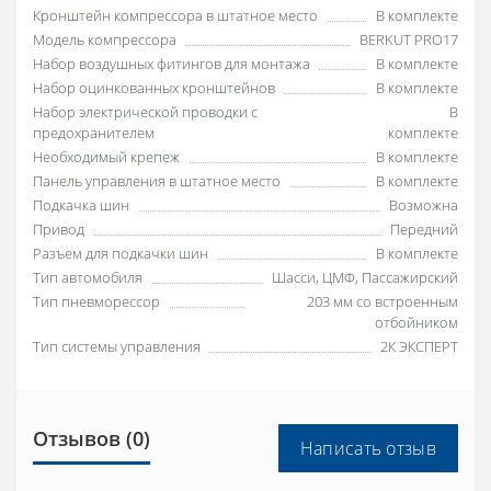
Кронштейн компрессора в штатное место
В комплекте
Модель компрессора
BERKUT PRO17
Набор воздушных фитингов для монтажа
В комплекте
Набор оцинкованных кронштейнов
В комплекте
Набор электрической проводки с
В
предохранителем
комплекте
Необходимый крепеж
В комплекте
Панель управления в штатное место
В комплекте
Подкачка шин
Возможна
Привод
Передний
Разъем для подкачки шин
В комплекте
Тип автомобиля
Шасси, ЦМФ, Пассажирский
Тип пневморессор
203 мм со встроенным
отбойником
Тип системы управления
2К ЭКСПЕРТ
Отзывов (0)
Написать отзыв