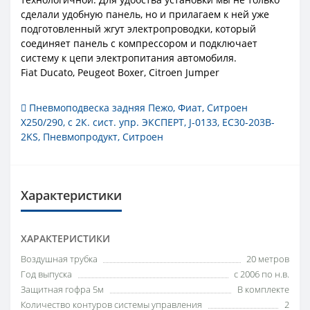
сделали удобную панель, но и прилагаем к ней уже
подготовленный жгут электропроводки, который
соединяет панель с компрессором и подключает
систему к цепи электропитания автомобиля.
Fiat Ducato, Peugeot Boxer, Citroen Jumper
Пневмоподвеска задняя Пежо
,
Фиат
,
Ситроен
X250/290
,
с 2К. сист. упр. ЭКСПЕРТ
,
J-0133
,
EC30-203B-
2KS
,
Пневмопродукт
,
Ситроен
Характеристики
ХАРАКТЕРИСТИКИ
Воздушная трубка
20 метров
Год выпуска
с 2006 по н.в.
Защитная гофра 5м
В комплекте
Количество контуров системы управления
2