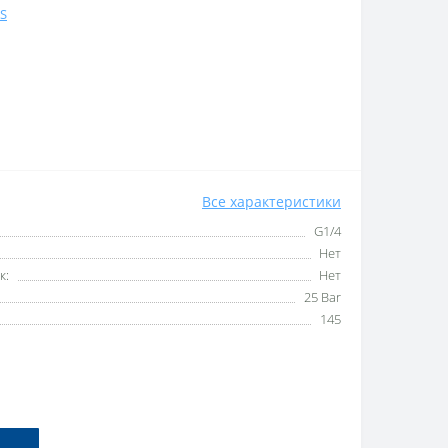
S
Все характеристики
G1/4
Нет
к:
Нет
25 Bar
145