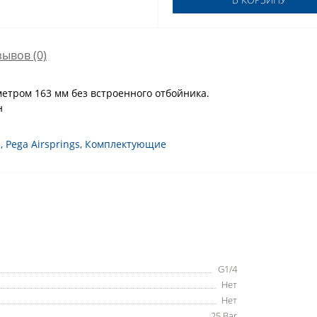
зывов (0)
етром 163 мм без встроенного отбойника.
н
3
,
Pega Airsprings
,
Комплектующие
G1/4
Нет
Нет
25 Bar