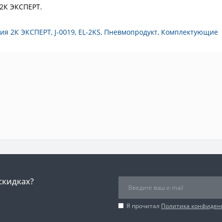
 2К ЭКСПЕРТ.
ния 2К ЭКСПЕРТ
,
J-0019
,
EL-2KS
,
Пневмопродукт
,
Комплектующие
скидках?
Я прочитал
Политика конфиден